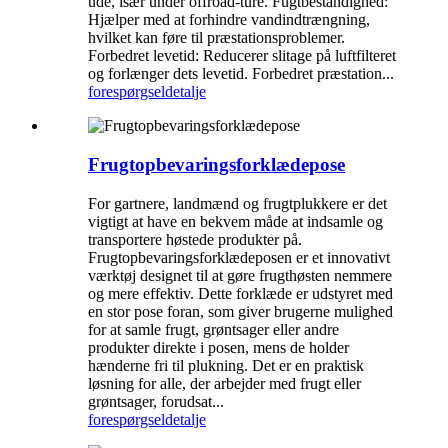
ude, især under offroad-ture. Fugtbestandighed:
Hjælper med at forhindre vandindtrængning,
hvilket kan føre til præstationsproblemer.
Forbedret levetid: Reducerer slitage på luftfilteret
og forlænger dets levetid. Forbedret præstation...
forespørgsel
detalje
Frugtopbevaringsforklædepose
For gartnere, landmænd og frugtplukkere er det
vigtigt at have en bekvem måde at indsamle og
transportere høstede produkter på.
Frugtopbevaringsforklædeposen er et innovativt
værktøj designet til at gøre frugthøsten nemmere
og mere effektiv. Dette forklæde er udstyret med
en stor pose foran, som giver brugerne mulighed
for at samle frugt, grøntsager eller andre
produkter direkte i posen, mens de holder
hænderne fri til plukning. Det er en praktisk
løsning for alle, der arbejder med frugt eller
grøntsager, forudsat...
forespørgsel
detalje