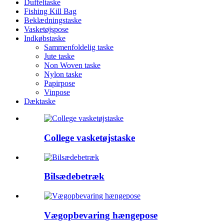
Duffeltaske
Fishing Kill Bag
Beklædningstaske
Vasketøjspose
Indkøbstaske
Sammenfoldelig taske
Jute taske
Non Woven taske
Nylon taske
Papirpose
Vinpose
Dæktaske
College vasketøjstaske
Bilsædebetræk
Vægopbevaring hængepose