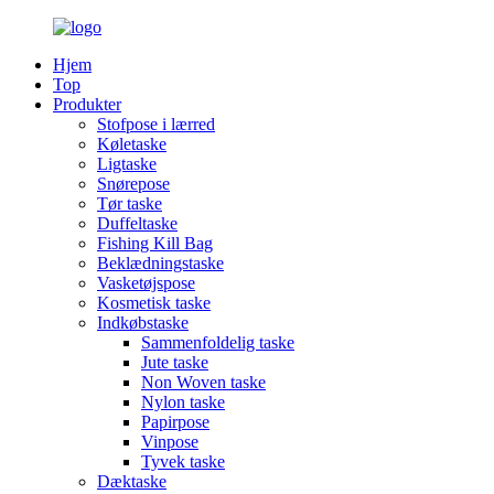
Hjem
Top
Produkter
Stofpose i lærred
Køletaske
Ligtaske
Snørepose
Tør taske
Duffeltaske
Fishing Kill Bag
Beklædningstaske
Vasketøjspose
Kosmetisk taske
Indkøbstaske
Sammenfoldelig taske
Jute taske
Non Woven taske
Nylon taske
Papirpose
Vinpose
Tyvek taske
Dæktaske