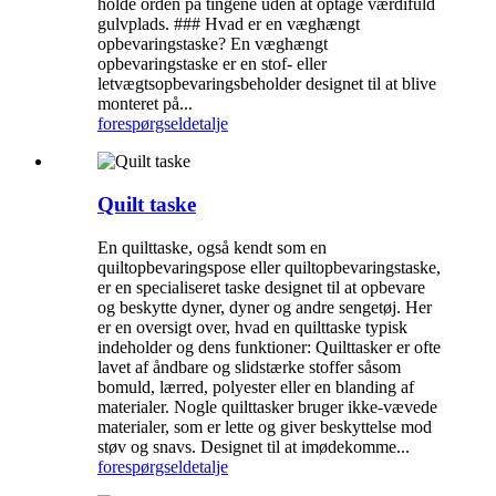
holde orden på tingene uden at optage værdifuld
gulvplads. ### Hvad er en væghængt
opbevaringstaske? En væghængt
opbevaringstaske er en stof- eller
letvægtsopbevaringsbeholder designet til at blive
monteret på...
forespørgsel
detalje
Quilt taske
En quilttaske, også kendt som en
quiltopbevaringspose eller quiltopbevaringstaske,
er en specialiseret taske designet til at opbevare
og beskytte dyner, dyner og andre sengetøj. Her
er en oversigt over, hvad en quilttaske typisk
indeholder og dens funktioner: Quilttasker er ofte
lavet af åndbare og slidstærke stoffer såsom
bomuld, lærred, polyester eller en blanding af
materialer. Nogle quilttasker bruger ikke-vævede
materialer, som er lette og giver beskyttelse mod
støv og snavs. Designet til at imødekomme...
forespørgsel
detalje