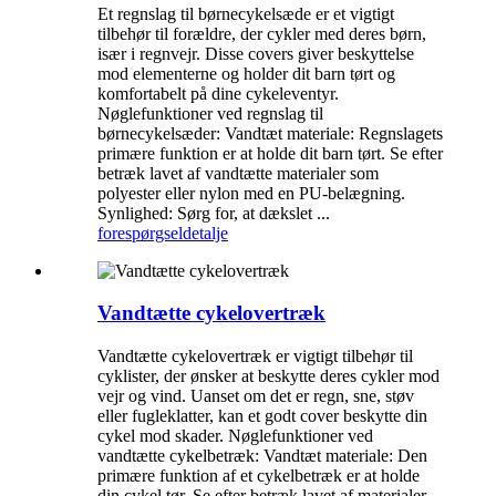
Et regnslag til børnecykelsæde er et vigtigt
tilbehør til forældre, der cykler med deres børn,
især i regnvejr. Disse covers giver beskyttelse
mod elementerne og holder dit barn tørt og
komfortabelt på dine cykeleventyr.
Nøglefunktioner ved regnslag til
børnecykelsæder: Vandtæt materiale: Regnslagets
primære funktion er at holde dit barn tørt. Se efter
betræk lavet af vandtætte materialer som
polyester eller nylon med en PU-belægning.
Synlighed: Sørg for, at dækslet ...
forespørgsel
detalje
Vandtætte cykelovertræk
Vandtætte cykelovertræk er vigtigt tilbehør til
cyklister, der ønsker at beskytte deres cykler mod
vejr og vind. Uanset om det er regn, sne, støv
eller fugleklatter, kan et godt cover beskytte din
cykel mod skader. Nøglefunktioner ved
vandtætte cykelbetræk: Vandtæt materiale: Den
primære funktion af et cykelbetræk er at holde
din cykel tør. Se efter betræk lavet af materialer