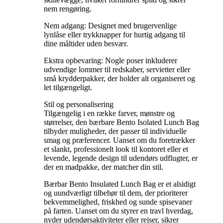
nem rengøring.
Nem adgang: Designet med brugervenlige
lynlåse eller trykknapper for hurtig adgang til
dine måltider uden besvær.
Ekstra opbevaring: Nogle poser inkluderer
udvendige lommer til redskaber, servietter eller
små krydderpakker, der holder alt organiseret og
let tilgængeligt.
Stil og personalisering
Tilgængelig i en række farver, mønstre og
størrelser, den bærbare Bento Isolated Lunch Bag
tilbyder muligheder, der passer til individuelle
smag og præferencer. Uanset om du foretrækker
et slankt, professionelt look til kontoret eller et
levende, legende design til udendørs udflugter, er
der en madpakke, der matcher din stil.
Bærbar Bento Insulated Lunch Bag er et alsidigt
og uundværligt tilbehør til dem, der prioriterer
bekvemmelighed, friskhed og sunde spisevaner
på farten. Uanset om du styrer en travl hverdag,
nyder udendørsaktiviteter eller rejser, sikrer