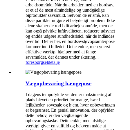
arbejdsområde. Når du arbejder med en bordsav,
er et af de mest almindelige og uundgåelige
biprodukter savsmuld. Selvom de er små, kan
disse partikler udgøre et betydeligt problem. Ikke
alene skaber de rod i dit arbejdsområde, men de
kan også påvirke luftkvaliteten, reducere udsynet
og endda udgøre sundhedsrisici, når de indåndes
over tid. Det er her, en bordsavstøvopsamlerpose
kommer ind i billedet. Dette enkle, men yderst
effektive værktøj hjælper med at fange
savsmuldet, der dannes under skæring...
forespørgsel
detalje
Vægopbevaring hængepose
I dagens tempofyldte verden er maksimering af
plads blevet en prioritet for mange, især i
lejligheder, sovesale og hjem, hvor opbevaringen
er begrænset. En genial innovation, der opfylder
dette behov, er den væghængende
opbevaringstaske. Dette enkle, men alsidige
værktøj giver en stilfuld og bekvem måde at