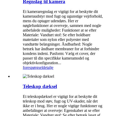
Regnslag til kamera
Et kameraregnslag er vigtigt for at beskytte dit
kameraudstyr mod fugt og ugunstige vejrforhold,
mens du optager udendørs. Her er
nøglefunktioner at overveje, sammen med nogle
anbefalede muligheder: Funktioner at se efter
Materiale: Vandtæt stof: Se efter holdbare
materialer som nylon eller polyester med
vandtætte belægninger. Åndbarhed: Nogle
betræk har åndbare membraner for at forhindre
kondens indeni. Pasform: Vælg et cover, der
passer til din specifikke kameramodel og
objektivkonfiguration...
forespørgsel
detalje
Teleskop dæksel
Et teleskopdæksel er vigtigt for at beskytte dit
teleskop mod støv, fugt og UV-skader, når det
ikke er i brug. Her er nogle vigtige funktioner og
anbefalinger at overveje: Egenskaber at se efter
Materiale: Vandtæt stof: Se efter betræk lavet af