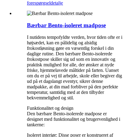
forespørgsel
detalje
Bærbar Bento-isoleret madpose
I nutidens tempofyldte verden, hvor tiden ofte er i
højsædet, kan en pålidelig og alsidig
frokostløsning gøre en væsentlig forskel i din
daglige rutine. Den bærbare Bento-isolerede
frokostpose skiller sig ud som en innovativ og
praktisk mulighed for alle, der ønsker at nyde
friske, hjemmelavede måltider på farten. Uanset
om du er på vej til arbejde, skole eller begiver dig
ud på et dagslangt eventyr, sikrer denne
madpakke, at din mad forbliver på den perfekte
temperatur, samtidig med at den tilbyder
bekvemmelighed og stil.
Funktionalitet og design
Den bærbare Bento-isolerede madpose er
designet med funktionalitet og brugervenlighed i
tankerne:
Isoleret interiør: Disse poser er konstrueret af