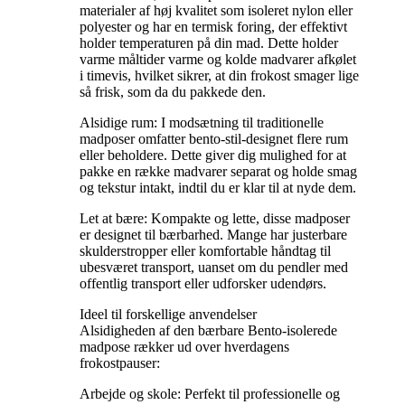
materialer af høj kvalitet som isoleret nylon eller
polyester og har en termisk foring, der effektivt
holder temperaturen på din mad. Dette holder
varme måltider varme og kolde madvarer afkølet
i timevis, hvilket sikrer, at din frokost smager lige
så frisk, som da du pakkede den.
Alsidige rum: I modsætning til traditionelle
madposer omfatter bento-stil-designet flere rum
eller beholdere. Dette giver dig mulighed for at
pakke en række madvarer separat og holde smag
og tekstur intakt, indtil du er klar til at nyde dem.
Let at bære: Kompakte og lette, disse madposer
er designet til bærbarhed. Mange har justerbare
skulderstropper eller komfortable håndtag til
ubesværet transport, uanset om du pendler med
offentlig transport eller udforsker udendørs.
Ideel til forskellige anvendelser
Alsidigheden af ​​den bærbare Bento-isolerede
madpose rækker ud over hverdagens
frokostpauser:
Arbejde og skole: Perfekt til professionelle og