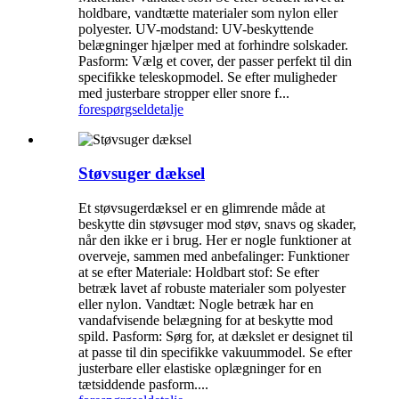
holdbare, vandtætte materialer som nylon eller
polyester. UV-modstand: UV-beskyttende
belægninger hjælper med at forhindre solskader.
Pasform: Vælg et cover, der passer perfekt til din
specifikke teleskopmodel. Se efter muligheder
med justerbare stropper eller snore f...
forespørgsel
detalje
Støvsuger dæksel
Et støvsugerdæksel er en glimrende måde at
beskytte din støvsuger mod støv, snavs og skader,
når den ikke er i brug. Her er nogle funktioner at
overveje, sammen med anbefalinger: Funktioner
at se efter Materiale: Holdbart stof: Se efter
betræk lavet af robuste materialer som polyester
eller nylon. Vandtæt: Nogle betræk har en
vandafvisende belægning for at beskytte mod
spild. Pasform: Sørg for, at dækslet er designet til
at passe til din specifikke vakuummodel. Se efter
justerbare eller elastiske oplægninger for en
tætsiddende pasform....