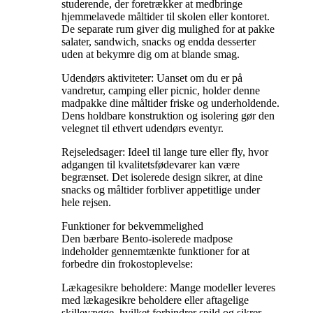
studerende, der foretrækker at medbringe
hjemmelavede måltider til skolen eller kontoret.
De separate rum giver dig mulighed for at pakke
salater, sandwich, snacks og endda desserter
uden at bekymre dig om at blande smag.
Udendørs aktiviteter: Uanset om du er på
vandretur, camping eller picnic, holder denne
madpakke dine måltider friske og underholdende.
Dens holdbare konstruktion og isolering gør den
velegnet til ethvert udendørs eventyr.
Rejseledsager: Ideel til lange ture eller fly, hvor
adgangen til kvalitetsfødevarer kan være
begrænset. Det isolerede design sikrer, at dine
snacks og måltider forbliver appetitlige under
hele rejsen.
Funktioner for bekvemmelighed
Den bærbare Bento-isolerede madpose
indeholder gennemtænkte funktioner for at
forbedre din frokostoplevelse:
Lækagesikre beholdere: Mange modeller leveres
med lækagesikre beholdere eller aftagelige
skillevægge, hvilket forhindrer spild og sikrer