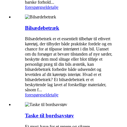
barske forhold...
forespørgsel
detalje
Bilsædebetræk
Bilsædebetræk er et essentielt tilbehør til ethvert
køretøj, der tilbyder både praktiske fordele og en
chance for at tilpasse interiøret i din bil. Uanset
om du forsøger at bevare tilstanden af ​​nye sæder,
beskytte dem mod slitage eller blot tilføje et
personligt præg til din bils æstetik, kan
bilsædebetræk forbedre både udseendet og
levetiden af ​​dit køretøjs interiør. Hvad er et
bilsædebetræk? Et bilsædebetræk er et
beskyttende lag lavet af forskellige materialer,
såsom f...
forespørgsel
detalje
Taske til bordsavstøv
Et must-have for et renere og sikrere