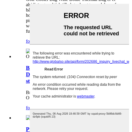
alsidigt og praktisk tilbehør, der øger nydelsen af ​​
både golf og udendørs aktiviteter. Uanset om du
holder drinks kølige på golfbanen, nyder en
picnic i parken eller begiver dig ud på et
weekendeventyr, kombinerer denne taske
funktionalitet, stil og bekvemmelighed.
forespørgsel
detalje
Brugerdefineret træningstaske Heavy
Duty Outdoor Crossbody-taske med
stor kapacitet
Brugerdefineret træningstaske Heavy Duty
Outdoor Crossbody-taske med stor kapacitet
forespørgsel
detalje
Professionel trænings tennistaske