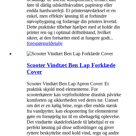
føre til dårlig udskriftskvalitet, papirstop eller
endda hardwarefejl. Et printerstøvdæksel er en
enkel, men effektiv løsning til at forhindre
støvopbygning og forlænge din printers levetid.
Dette praktiske tilbehør hjælper med at holde din
printer ren og i optimal driftstilstand, hvilket
sikrer, at den fortsætter med at fungere godt...
forespørgsel
detalje
Scooter Vindtæt Ben Lap Forklæde
Cover
Scooter Vindtæt Ben Lap Apron Cover: Et
praktisk skjold mod elementerne. For
scooterkørere kan vejrforholdene drastisk påvirke
komforten og sikkerheden ved deres tur. Uanset
om det er en kølig brise, regn eller endda stænk
fra vandpytter, kan eksponering for elementerne
gøre en fornøjelig tur til en ubehagelig oplevelse.
Det vindtætte skødeforklæde til løbehjul er en
perfekt løsning på disse udfordringer og giver
ryttere beskyttelse mod kold vind, regn og andre