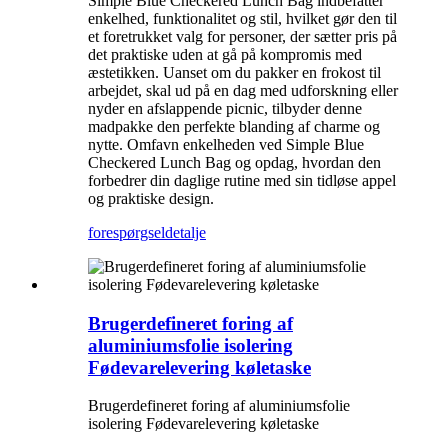
Simple Blue Checkered Lunch Bag indbefatter
enkelhed, funktionalitet og stil, hvilket gør den til
et foretrukket valg for personer, der sætter pris på
det praktiske uden at gå på kompromis med
æstetikken. Uanset om du pakker en frokost til
arbejdet, skal ud på en dag med udforskning eller
nyder en afslappende picnic, tilbyder denne
madpakke den perfekte blanding af charme og
nytte. Omfavn enkelheden ved Simple Blue
Checkered Lunch Bag og opdag, hvordan den
forbedrer din daglige rutine med sin tidløse appel
og praktiske design.
forespørgsel
detalje
Brugerdefineret foring af
aluminiumsfolie isolering
Fødevarelevering køletaske
Brugerdefineret foring af aluminiumsfolie
isolering Fødevarelevering køletaske