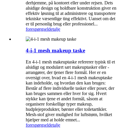
derhjemme, på kontoret eller under rejsen. Dets
alsidige design og holdbare konstruktion giver en
effektiv løsning til at administrere og transportere
tekniske væsentlige ting effektivt. Uanset om det
er til personlig brug eller professionel...
forespørgsel
detalje
4-i-1 mesh makeup taske
En 4-i-1 mesh makeuptaske refererer typisk til et
alsidigt og modulært sæt makeuptasker eller -
arrangører, der tjener flere formål. Her er en
oversigt over, hvad en 4-i-1 mesh makeuptaske
kan indeholde, og hvordan den kan bruges:
Består af flere individuelle tasker eller poser, der
kan bruges sammen eller hver for sig. Hvert
stykke kan tjene et andet formål, såsom at
organisere forskellige typer makeup,
hudplejeprodukter, børster eller toiletartikler.
Mesh-stof giver mulighed for luftstrøm, hvilket
hjælper med at holde emnet...
forespørgsel
detalje