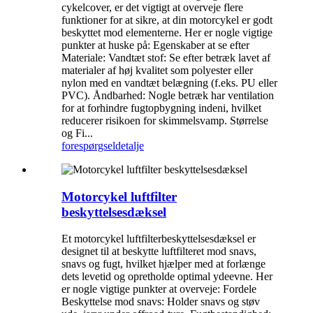
cykelcover, er det vigtigt at overveje flere
funktioner for at sikre, at din motorcykel er godt
beskyttet mod elementerne. Her er nogle vigtige
punkter at huske på: Egenskaber at se efter
Materiale: Vandtæt stof: Se efter betræk lavet af
materialer af høj kvalitet som polyester eller
nylon med en vandtæt belægning (f.eks. PU eller
PVC). Åndbarhed: Nogle betræk har ventilation
for at forhindre fugtopbygning indeni, hvilket
reducerer risikoen for skimmelsvamp. Størrelse
og Fi...
forespørgsel
detalje
Motorcykel luftfilter
beskyttelsesdæksel
Et motorcykel luftfilterbeskyttelsesdæksel er
designet til at beskytte luftfilteret mod snavs,
snavs og fugt, hvilket hjælper med at forlænge
dets levetid og opretholde optimal ydeevne. Her
er nogle vigtige punkter at overveje: Fordele
Beskyttelse mod snavs: Holder snavs og støv