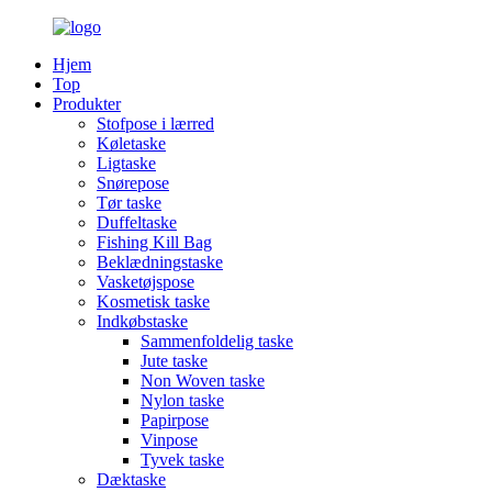
Hjem
Top
Produkter
Stofpose i lærred
Køletaske
Ligtaske
Snørepose
Tør taske
Duffeltaske
Fishing Kill Bag
Beklædningstaske
Vasketøjspose
Kosmetisk taske
Indkøbstaske
Sammenfoldelig taske
Jute taske
Non Woven taske
Nylon taske
Papirpose
Vinpose
Tyvek taske
Dæktaske