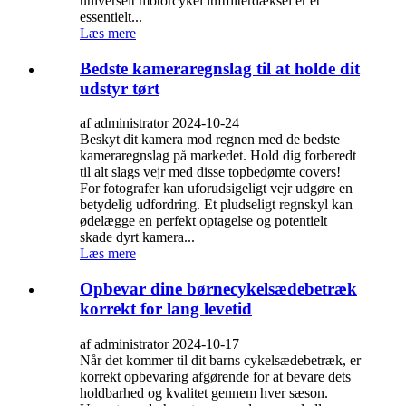
universelt motorcykel luftfilterdæksel er et
essentielt...
Læs mere
Bedste kameraregnslag til at holde dit
udstyr tørt
af administrator 2024-10-24
Beskyt dit kamera mod regnen med de bedste
kameraregnslag på markedet. Hold dig forberedt
til alt slags vejr med disse topbedømte covers!
For fotografer kan uforudsigeligt vejr udgøre en
betydelig udfordring. Et pludseligt regnskyl kan
ødelægge en perfekt optagelse og potentielt
skade dyrt kamera...
Læs mere
Opbevar dine børnecykelsædebetræk
korrekt for lang levetid
af administrator 2024-10-17
Når det kommer til dit barns cykelsædebetræk, er
korrekt opbevaring afgørende for at bevare dets
holdbarhed og kvalitet gennem hver sæson.