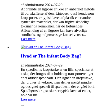
af administrator 2024-07-29
At brænde en ligpose er ikke en anbefalet metode
til bortskaffelse af den. Ligposer, også kendt som
kropsposer, er typisk lavet af plastik eller andre
syntetiske materialer, der kan frigive skadelige
toksiner og kemikalier, når de forbrændes.
Afbrænding af en ligpose kan have alvorlige
sundheds- og miljømæssige konsekvenser...
Læs mere
Hvad er The Infant Body Bag?
af administrator 2024-07-29
En spædbarns kropstaske er en lille, specialiseret
taske, der bruges til at holde og transportere liget
af et afdødt spædbarn. Den ligner en kropstaske,
der bruges til voksne, men den er meget mindre
og designet specielt til spædbørn, der er gået bort.
Spædbørns kropstasker er typisk lavet af en let,
holdbar ma...
Læs mere