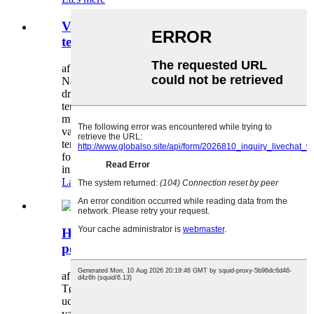
Vandtætte vs. almindelige
termoposer: Hvilken er bedre?
af administrator 2024-07-26
Når det kommer til at holde din mad og
drikkevarer ved den perfekte temperatur, er en
termopose et vigtigt værktøj. Men med så mange
muligheder tilgængelige, kan det være svært at
vælge mellem en vandtæt og en almindelig
termopose. Lad os nedbryde de vigtigste
forskelle for at hjælpe dig med at skabe et
informeret...
Læs mere
Hvordan vedligeholder du tørre
poser?
af administrator 2024-07-22
Tørre poser er et must-have tilbehør for
udendørsentusiaster, især dem, der deltager i
vandsport. Disse tasker er designet til at holde