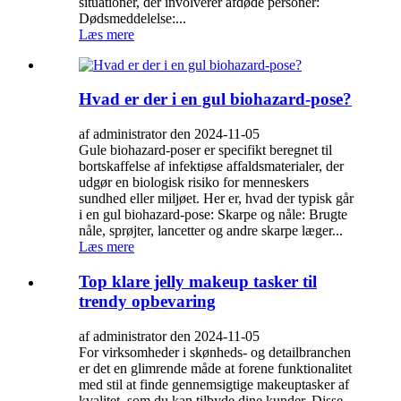
situationer, der involverer afdøde personer:
Dødsmeddelelse:...
Læs mere
Hvad er der i en gul biohazard-pose?
af administrator den 2024-11-05
Gule biohazard-poser er specifikt beregnet til
bortskaffelse af infektiøse affaldsmaterialer, der
udgør en biologisk risiko for menneskers
sundhed eller miljøet. Her er, hvad der typisk går
i en gul biohazard-pose: Skarpe og nåle: Brugte
nåle, sprøjter, lancetter og andre skarpe læger...
Læs mere
Top klare jelly makeup tasker til
trendy opbevaring
af administrator den 2024-11-05
For virksomheder i skønheds- og detailbranchen
er det en glimrende måde at forene funktionalitet
med stil at finde gennemsigtige makeuptasker af
kvalitet, som du kan tilbyde dine kunder. Disse