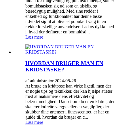
Inden for miljøvenligt og praktisk tilbehør, skiller
bomuldstasken sig ud som en alsidig og
bæredygtig mulighed. Med sine rødder i
enkelhed og funktionalitet har denne taske
udviklet sig til at blive et populært valg til en
række forskellige anvendelser. Lad os dykke ned
i, hvad der definerer en bomuldsd...
Læs mere
HVORDAN BRUGER MAN EN
KRIDSTASKE?
af administrator 2024-08-26
At bruge en kridtpose kan virke ligetil, men der
er nogle tips og teknikker, der kan hjælpe atleter
med at maksimere dens effektivitet og
bekvemmelighed. Uanset om du er en klatrer, der
skalerer lodrette vægge eller en vægtløfter, der
skubber dine grænser i fitnesscentret, er her en
guide til, hvordan du bruger en c...
Læs mere