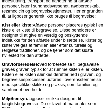
indeslutning, transport og håndtering af afdøde
personer, især i sundhedsvæsenet, nødberedskab,
retsmedicin og begravelsestjenester. Her er grunden
til, at ligposer generelt ikke bruges til begravelse:
Kist eller kiste:
Afdøde personer placeres typisk i en
kiste eller kiste til begravelse. Disse beholdere er
designet til at give en værdig og beskyttende
indelukke for den afdøde under bisættelse. Kister og
kister vælges af familien eller efter kulturelle og
religiøse traditioner, og de tjener som det sidste
hvilested for den afdøde.
Gravforberedelse:
Ved forberedelse til begravelse
graves graven typisk for at rumme kisten eller kisten.
Kisten eller kisten sænkes derefter ned i graven, og
begravelsesprocessen udføres i overensstemmelse
med specifikke skikke og praksis, som familien og
samfundet overholder.
Miljøhensyn:
Ligposer er ikke designet til
langtidsbegravelse. De er lavet af materialer som