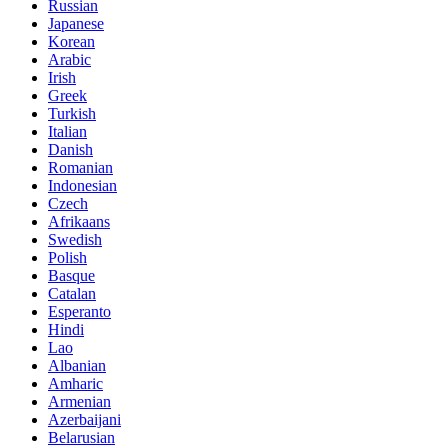
Russian
Japanese
Korean
Arabic
Irish
Greek
Turkish
Italian
Danish
Romanian
Indonesian
Czech
Afrikaans
Swedish
Polish
Basque
Catalan
Esperanto
Hindi
Lao
Albanian
Amharic
Armenian
Azerbaijani
Belarusian