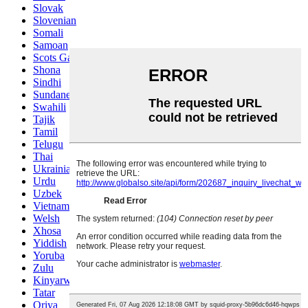
Slovak
Slovenian
Somali
Samoan
Scots Gaelic
Shona
Sindhi
Sundanese
Swahili
Tajik
Tamil
Telugu
Thai
Ukrainian
Urdu
Uzbek
Vietnamese
Welsh
Xhosa
Yiddish
Yoruba
Zulu
Kinyarwanda
Tatar
Oriya