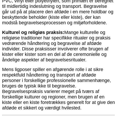
PVC, vinyl eller polyethylen, som primært er beregnet
til midlertidig indeslutning og transport. Begravelse
går ud på at placere den afdøde i en mere holdbar og
beskyttende beholder (kiste eller kiste), der kan
modstå begravelsesprocessen og miljøforholdene.
Kulturel og religiøs praksis:
Mange kulturelle og
religiøse traditioner har specifikke ritualer og praksis
vedrørende håndtering og begravelse af afdøde
individer. Disse praksisser involverer ofte brugen af ​​
kister eller kister som en del af de ceremonielle og
åndelige aspekter af begravelsesritualer.
Mens ligposer spiller en afgørende rolle i at sikre
respektfuld håndtering og transport af afdøde
personer i forskellige professionelle sammenhænge, ​​
bruges de typisk ikke til begravelse.
Begravelsespraksis varierer meget på tværs af
forskellige kulturer og regioner, men brugen af ​​en
kiste eller en kiste foretrækkes generelt for at give den
afdøde et sikkert og værdigt hvilested.