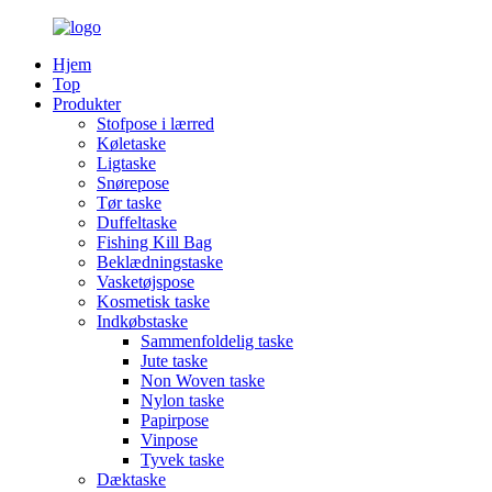
Hjem
Top
Produkter
Stofpose i lærred
Køletaske
Ligtaske
Snørepose
Tør taske
Duffeltaske
Fishing Kill Bag
Beklædningstaske
Vasketøjspose
Kosmetisk taske
Indkøbstaske
Sammenfoldelig taske
Jute taske
Non Woven taske
Nylon taske
Papirpose
Vinpose
Tyvek taske
Dæktaske