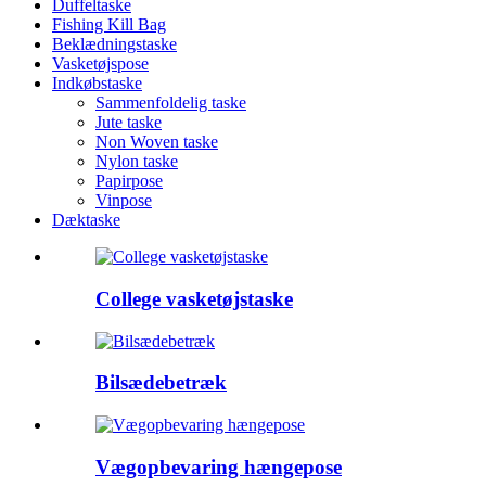
Duffeltaske
Fishing Kill Bag
Beklædningstaske
Vasketøjspose
Indkøbstaske
Sammenfoldelig taske
Jute taske
Non Woven taske
Nylon taske
Papirpose
Vinpose
Dæktaske
College vasketøjstaske
Bilsædebetræk
Vægopbevaring hængepose