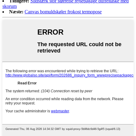
Tidligere:
Slidstærk stor størrelse rejsebagage duffeltaske med
skorum
Næste:
Canvas bomuldskøler frokost termopose