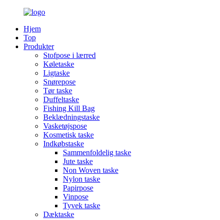
Hjem
Top
Produkter
Stofpose i lærred
Køletaske
Ligtaske
Snørepose
Tør taske
Duffeltaske
Fishing Kill Bag
Beklædningstaske
Vasketøjspose
Kosmetisk taske
Indkøbstaske
Sammenfoldelig taske
Jute taske
Non Woven taske
Nylon taske
Papirpose
Vinpose
Tyvek taske
Dæktaske