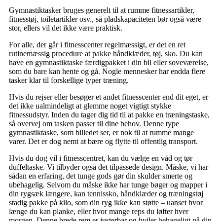
Gymnastiktasker bruges generelt til at rumme fitnessartikler,
fitnesstøj, toiletartikler osv., så pladskapaciteten bør også være
stor, ellers vil det ikke være praktisk.
For alle, der går i fitnesscenter regelmæssigt, er det en ret
rutinemæssig procedure at pakke håndklæder, tøj, sko. Du kan
have en gymnastiktaske færdigpakket i din bil eller soveværelse,
som du bare kan hente og gå. Nogle mennesker har endda flere
tasker klar til forskellige typer træning.
Hvis du rejser eller besøger et andet fitnesscenter end dit eget, er
det ikke ualmindeligt at glemme noget vigtigt stykke
fitnessudstyr. Inden du tager dig tid til at pakke en træningstaske,
så overvej om tasken passer til dine behov. Denne type
gymnastiktaske, som billedet ser, er nok til at rumme mange
varer. Det er dog nemt at bære og flytte til offentlig transport.
Hvis du dog vil i fitnesscentret, kan du vælge en våd og tør
duffeltaske. Vi tilbyder også det tilpassede design. Måske, vi har
sådan en erfaring, det tunge gods gør din skulder smerte og
ubehagelig. Selvom du måske ikke har tunge bøger og mapper i
din rygsæk længere, kan tennissko, håndklæder og træningstøj
stadig pakke på kilo, som din ryg ikke kan støtte – uanset hvor
længe du kan planke, eller hvor mange reps du løfter hver
morgen. Denne brede rem er justerbar og hviler behageligt på din