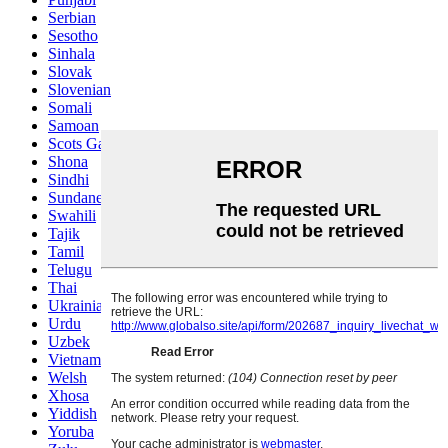
Serbian
Sesotho
Sinhala
Slovak
Slovenian
Somali
Samoan
Scots Gaelic
Shona
Sindhi
Sundanese
Swahili
Tajik
Tamil
Telugu
Thai
Ukrainian
Urdu
Uzbek
Vietnamese
Welsh
Xhosa
Yiddish
Yoruba