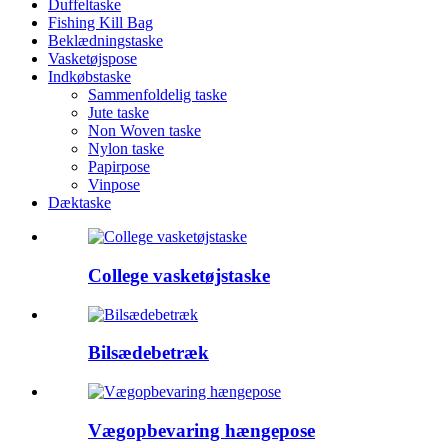
Duffeltaske
Fishing Kill Bag
Beklædningstaske
Vasketøjspose
Indkøbstaske
Sammenfoldelig taske
Jute taske
Non Woven taske
Nylon taske
Papirpose
Vinpose
Dæktaske
College vasketøjstaske
Bilsædebetræk
Vægopbevaring hængepose