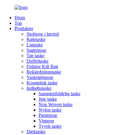
Hjem
Top
Produkter
Stofpose i lærred
Køletaske
Ligtaske
Snørepose
Tør taske
Duffeltaske
Fishing Kill Bag
Beklædningstaske
Vasketøjspose
Kosmetisk taske
Indkøbstaske
Sammenfoldelig taske
Jute taske
Non Woven taske
Nylon taske
Papirpose
Vinpose
Tyvek taske
Dæktaske