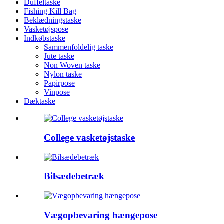
Duffeltaske
Fishing Kill Bag
Beklædningstaske
Vasketøjspose
Indkøbstaske
Sammenfoldelig taske
Jute taske
Non Woven taske
Nylon taske
Papirpose
Vinpose
Dæktaske
College vasketøjstaske
Bilsædebetræk
Vægopbevaring hængepose