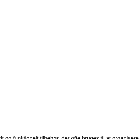
t og funktionelt tilbehør, der ofte bruges til at organise