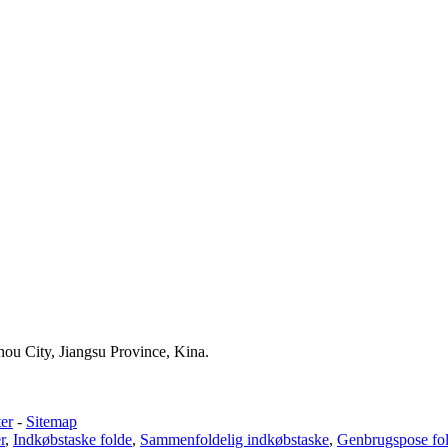
u City, Jiangsu Province, Kina.
er
-
Sitemap
r
,
Indkøbstaske folde
,
Sammenfoldelig indkøbstaske
,
Genbrugspose fo