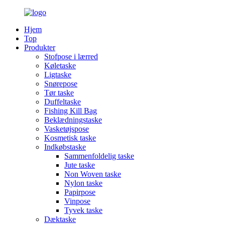
Hjem
Top
Produkter
Stofpose i lærred
Køletaske
Ligtaske
Snørepose
Tør taske
Duffeltaske
Fishing Kill Bag
Beklædningstaske
Vasketøjspose
Kosmetisk taske
Indkøbstaske
Sammenfoldelig taske
Jute taske
Non Woven taske
Nylon taske
Papirpose
Vinpose
Tyvek taske
Dæktaske