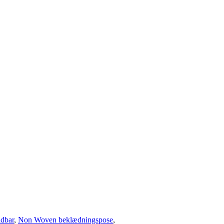
ldbar
,
Non Woven beklædningspose
,