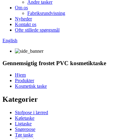
Andre tasker
Om os
Fabriksrundvisning
Nyheder
Kontakt os
Ofte stillede spørgsmål
English
Gennemsigtig frostet PVC kosmetiktaske
Hjem
Produkter
Kosmetisk taske
Kategorier
Stofpose i lærred
Køletaske
Ligtaske
Snørepose
Tør taske